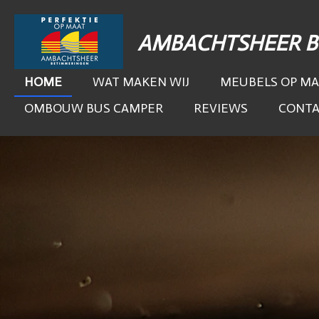
Ga
direct
AMBACHTSHEER 
naar
de
HOME
WAT MAKEN WIJ
MEUBELS OP MA
hoofdinhoud
OMBOUW BUS CAMPER
REVIEWS
CONT